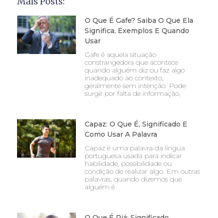
Mais Posts:
O Que É Gafe? Saiba O Que Ela
Significa, Exemplos E Quando
Usar
Gafe é aquela situação
constrangedora que acontece
quando alguém diz ou faz algo
inadequado ao contexto,
geralmente sem intenção. Pode
surgir por falta de informação,
Capaz: O Que É, Significado E
Como Usar A Palavra
Capaz é uma palavra da língua
portuguesa usada para indicar
habilidade, possibilidade ou
condição de realizar algo. Em outras
palavras, quando dizemos que
alguém é
O Que É Piá: Significado