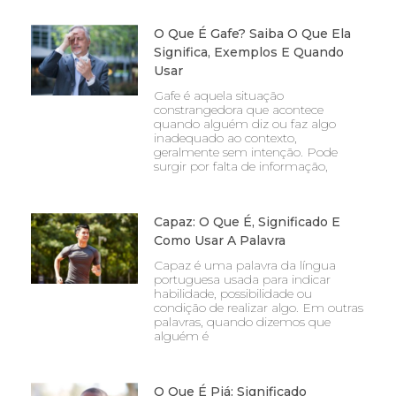
O Que É Gafe? Saiba O Que Ela
Significa, Exemplos E Quando
Usar
Gafe é aquela situação
constrangedora que acontece
quando alguém diz ou faz algo
inadequado ao contexto,
geralmente sem intenção. Pode
surgir por falta de informação,
Capaz: O Que É, Significado E
Como Usar A Palavra
Capaz é uma palavra da língua
portuguesa usada para indicar
habilidade, possibilidade ou
condição de realizar algo. Em outras
palavras, quando dizemos que
alguém é
O Que É Piá: Significado